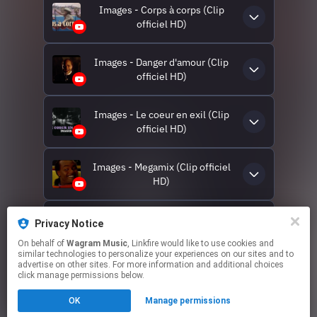
Images - Corps à corps (Clip
officiel HD)
Images - Danger d'amour (Clip
officiel HD)
Images - Le coeur en exil (Clip
officiel HD)
Images - Megamix (Clip officiel
HD)
Images - L'enfant des rizières
Privacy Notice
(Clip officiel HD)
On behalf of
Wagram Music
, Linkfire would like to use cookies and
similar technologies to personalize your experiences on our sites and to
advertise on other sites. For more information and additional choices
click manage permissions below.
This page may contain affiliate links.
OK
Manage permissions
By using this service, you agree to the use of cookies.